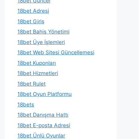
18bet Güncel
18bet Adresi
18bet Giriş
18bet Bahis Yönetimi
18bet Üye İşlemleri
18bet Web Sitesi Güncellemesi
18bet Kuponları
18bet Hizmetleri
18bet Rulet
18bet Oyun Platformu
18bets
18bet Danışma Hattı
18bet E-posta Adresi
18bet Ünlü Oyunlar