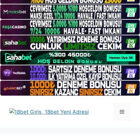
İçeriğe
atla
Menü