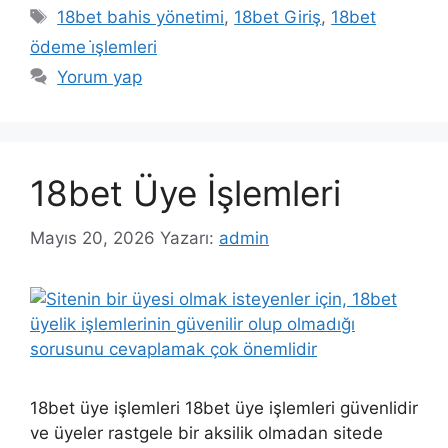
Etiketler
18bet bahis yönetimi
,
18bet Giriş
,
18bet
ödeme i̇şlemleri
Yorum yap
18bet Üye İşlemleri
Mayıs 20, 2026
Yazarı:
admin
18bet üye işlemleri 18bet üye işlemleri güvenlidir
ve üyeler rastgele bir aksilik olmadan sitede