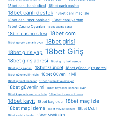
18bet canlı bahis sitesi
18bet canlı casino
18bet canlı destek
18bet canlı maç i̇zle
18bet canlı spor bahisleri
18bet canlı yardım
18bet Casino Oyunları
18bet casino sanal
18bet com
18bet casino sitesi
18bet girisi
18bet gerçek zamanlı oyun
18bet Giriş
18bet giris yap
18bet giriş adresi
18bet giriş linki nerede
18bet Güncel
18bet güncel giriş adresi
18bet giriş sayfası
18bet Güvenilir Mi
18bet güvenebilir misin
18bet güvenli kanallar
18bet güvenlik ve emniyet
18bet güvenlir mi
18bet heyecanlı kazançlı oyun
18bet kapsamlı web site ürün
18bet katıl mevcut konum
18bet kayit
18bet maç izle
18bet kaç oldu
18bet maç izleme
18bet Mobil
18bet mevcut konum
18bet Mobil Giriş
18bet mobil cihazlar