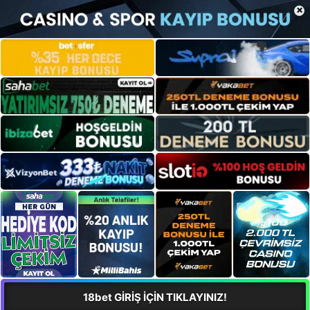
×
18bet GİRİŞ İÇİN TIKLAYINIZ!