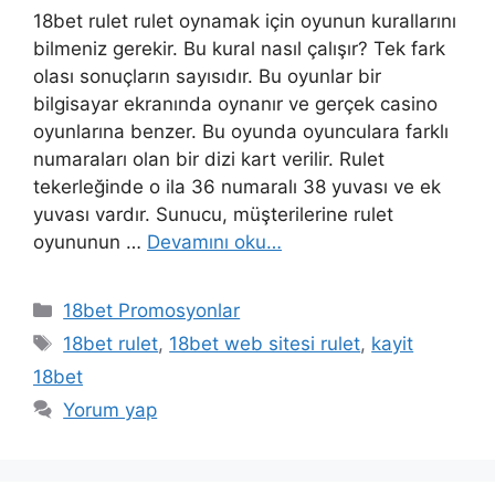
18bet rulet rulet oynamak için oyunun kurallarını
bilmeniz gerekir. Bu kural nasıl çalışır? Tek fark
olası sonuçların sayısıdır. Bu oyunlar bir
bilgisayar ekranında oynanır ve gerçek casino
oyunlarına benzer. Bu oyunda oyunculara farklı
numaraları olan bir dizi kart verilir. Rulet
tekerleğinde o ila 36 numaralı 38 yuvası ve ek
yuvası vardır. Sunucu, müşterilerine rulet
oyununun …
Devamını oku…
Kategoriler
18bet Promosyonlar
Etiketler
18bet rulet
,
18bet web sitesi rulet
,
kayit
18bet
Yorum yap