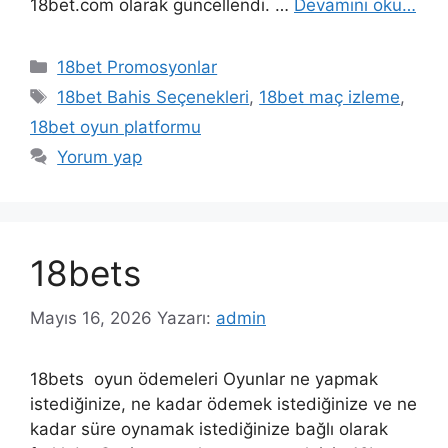
18bet.com olarak güncellendi. …
Devamını oku…
Kategoriler
18bet Promosyonlar
Etiketler
18bet Bahis Seçenekleri
,
18bet maç izleme
,
18bet oyun platformu
Yorum yap
18bets
Mayıs 16, 2026
Yazarı:
admin
18bets oyun ödemeleri Oyunlar ne yapmak
istediğinize, ne kadar ödemek istediğinize ve ne
kadar süre oynamak istediğinize bağlı olarak