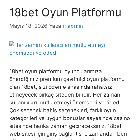
18bet Oyun Platformu
Mayıs 18, 2026
Yazarı:
admin
18bet oyun platformu oyuncularımıza
önerdiğimiz premium çevrimiçi oyun platformu
olan 18bet, sizi ödeme sırasında rahatsız
etmeyecek birkaç siteden biridir. Her zaman
kullanıcıları mutlu etmeyi önemsedi ve ödedi.
Çok seçenek bahis seçenekleri, farklı oyun
kategorileri ve uygun bonuslar sayesinde casino
sitesinde harika zaman geçireceksiniz. 18bet
web sitesi için giriş bağlantısı o zamandan beri