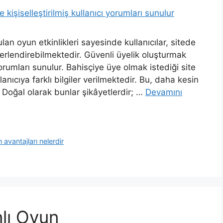
ulan oyun etkinlikleri sayesinde kullanıcılar, sitede
ğerlendirebilmektedir. Güvenli üyelik oluşturmak
 yorumları sunulur. Bahisçiye üye olmak istediği site
ullanıcıya farklı bilgiler verilmektedir. Bu, daha kesin
. Doğal olarak bunlar şikâyetlerdir; …
Devamını
 avantajları nelerdir
lı Oyun