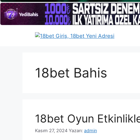
İçeriğe
atla
18bet Bahis
18bet Oyun Etkinlikle
Kasım 27, 2024
Yazarı:
admin