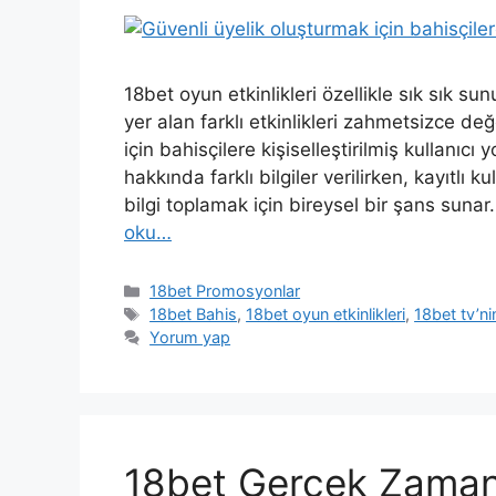
18bet oyun etkinlikleri özellikle sık sık sun
yer alan farklı etkinlikleri zahmetsizce de
için bahisçilere kişiselleştirilmiş kullanıcı
hakkında farklı bilgiler verilirken, kayıtlı k
bilgi toplamak için bireysel bir şans sunar
oku…
Kategoriler
18bet Promosyonlar
Etiketler
18bet Bahis
,
18bet oyun etkinlikleri
,
18bet tv’nin
Yorum yap
18bet Gerçek Zaman