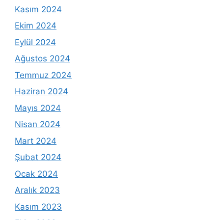
Kasım 2024
Ekim 2024
Eylül 2024
Ağustos 2024
Temmuz 2024
Haziran 2024
Mayıs 2024
Nisan 2024
Mart 2024
Şubat 2024
Ocak 2024
Aralık 2023
Kasım 2023