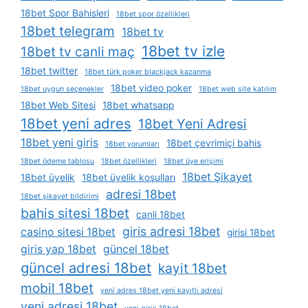
18bet Spor Bahisleri
18bet spor özellikleri
18bet telegram
18bet tv
18bet tv izle
18bet tv canli maç
18bet twitter
18bet türk poker blackjack kazanma
18bet video poker
18bet uygun seçenekler
18bet web site katılım
18bet Web Sitesi
18bet whatsapp
18bet yeni adres
18bet Yeni Adresi
18bet yeni giris
18bet çevrimiçi bahis
18bet yorumları
18bet ödeme tablosu
18bet özellikleri
18bet üye erişimi
18bet Şikayet
18bet üyelik
18bet üyelik koşulları
adresi 18bet
18bet şikayet bildirimi
bahis sitesi 18bet
canli 18bet
giris adresi 18bet
casino sitesi 18bet
girisi 18bet
giris yap 18bet
güncel 18bet
güncel adresi 18bet
kayit 18bet
mobil 18bet
yeni adres 18bet yeni kayıtlı adresi
yeni adresi 18bet