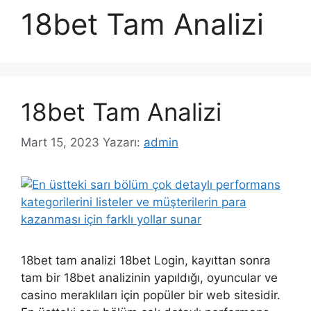
18bet Tam Analizi
18bet Tam Analizi
Mart 15, 2023
Yazarı:
admin
18bet tam analizi 18bet Login, kayıttan sonra
tam bir 18bet analizinin yapıldığı, oyuncular ve
casino meraklıları için popüler bir web sitesidir.