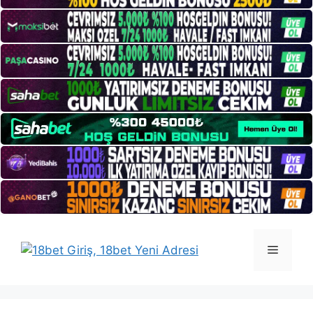
İçeriğe
atla
Menü