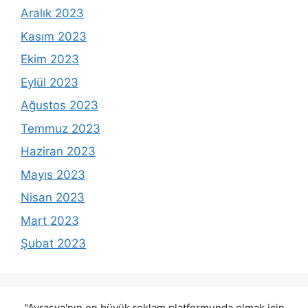
Aralık 2023
Kasım 2023
Ekim 2023
Eylül 2023
Ağustos 2023
Temmuz 2023
Haziran 2023
Mayıs 2023
Nisan 2023
Mart 2023
Şubat 2023
"Avrasya'nın en büyük reklam platformunda olmak için