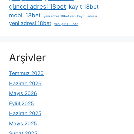
güncel adresi 18bet
kayit 18bet
mobil 18bet
yeni adres 18bet yeni kayıtlı adresi
yeni adresi 18bet
yeni giris 18bet
Arşivler
Temmuz 2026
Haziran 2026
Mayıs 2026
Eylül 2025
Haziran 2025
Mayıs 2025
Şubat 2025