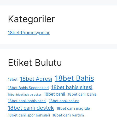
Kategoriler
18bet Promosyonlar
Etiket Bulutu
18bet Bahis
18bet Adresi
18bet
18bet bahis sitesi
18bet Bahis Seçenekleri
18bet canli
18bet canlı bahis
18bet blackjack ve poker
18bet canlı bahis sitesi
18bet canlı casino
18bet canlı destek
18bet canlı maç i̇zle
18bet canlı spor bahisleri
18bet canlı yardım