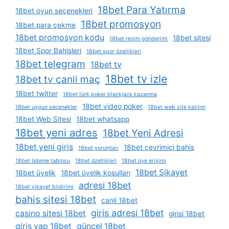
18bet Para Yatırma
18bet oyun seçenekleri
18bet promosyon
18bet para çekme
18bet promosyon kodu
18bet sitesi
18bet resim gönderimi
18bet Spor Bahisleri
18bet spor özellikleri
18bet telegram
18bet tv
18bet tv izle
18bet tv canli maç
18bet twitter
18bet türk poker blackjack kazanma
18bet video poker
18bet uygun seçenekler
18bet web site katılım
18bet Web Sitesi
18bet whatsapp
18bet yeni adres
18bet Yeni Adresi
18bet yeni giris
18bet çevrimiçi bahis
18bet yorumları
18bet ödeme tablosu
18bet özellikleri
18bet üye erişimi
18bet Şikayet
18bet üyelik
18bet üyelik koşulları
adresi 18bet
18bet şikayet bildirimi
bahis sitesi 18bet
canli 18bet
giris adresi 18bet
casino sitesi 18bet
girisi 18bet
giris yap 18bet
güncel 18bet