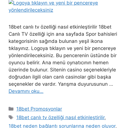
18bet canlı tv özelliği nasıl etkinleştirilir 18bet
Canlı TV özelliği için ana sayfada Spor bahisleri
kategorisinin sağında bulunan yeşil ikona
tıklayınız. Logoya tıklayın ve yeni bir pencereye
yönlendirileceksiniz. Bu pencerenin üstünde bir
oyuncu belirir. Ana menü oynatıcının hemen
üzerinde bulunur. Sitenin casino seçenekleriyle
doğrudan ilgili olan canlı casinolar gibi başka
seçenekler de vardır. Yarışma duyurusunun …
Devamını oku…
Kategoriler
18bet Promosyonlar
Etiketler
18bet canlı tv özelliği nasıl etkinleştirilir
,
18bet neden bağlantı sorunlarına neden oluyor
,