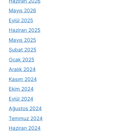
Haziran 2026
Mayıs 2026
Eylül 2025
Haziran 2025
Mayıs 2025
Şubat 2025
Ocak 2025
Aralık 2024
Kasım 2024
Ekim 2024
Eylül 2024
Ağustos 2024
Temmuz 2024
Haziran 2024