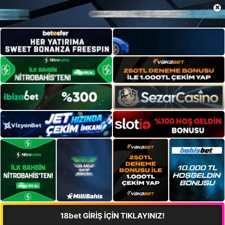
×
18bet GİRİŞ İÇİN TIKLAYINIZ!