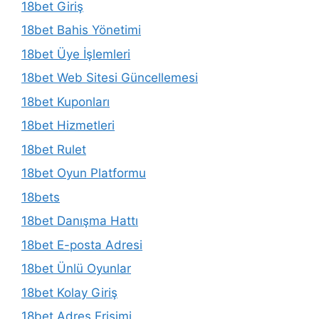
18bet Giriş
18bet Bahis Yönetimi
18bet Üye İşlemleri
18bet Web Sitesi Güncellemesi
18bet Kuponları
18bet Hizmetleri
18bet Rulet
18bet Oyun Platformu
18bets
18bet Danışma Hattı
18bet E-posta Adresi
18bet Ünlü Oyunlar
18bet Kolay Giriş
18bet Adres Erişimi