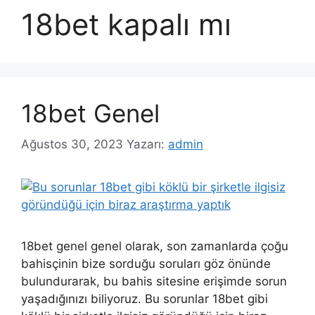
18bet kapalı mı
18bet Genel
Ağustos 30, 2023
Yazarı:
admin
18bet genel genel olarak, son zamanlarda çoğu
bahisçinin bize sorduğu soruları göz önünde
bulundurarak, bu bahis sitesine erişimde sorun
yaşadığınızı biliyoruz. Bu sorunlar 18bet gibi