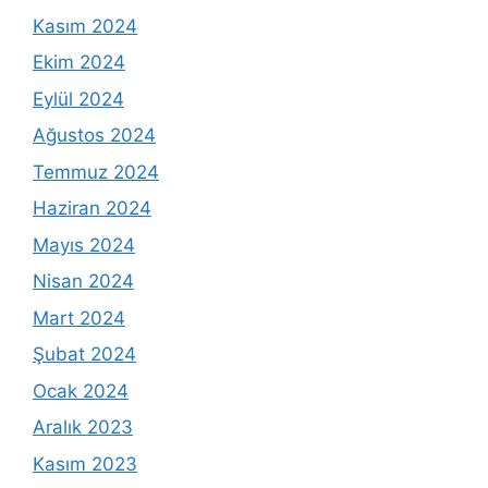
Kasım 2024
Ekim 2024
Eylül 2024
Ağustos 2024
Temmuz 2024
Haziran 2024
Mayıs 2024
Nisan 2024
Mart 2024
Şubat 2024
Ocak 2024
Aralık 2023
Kasım 2023