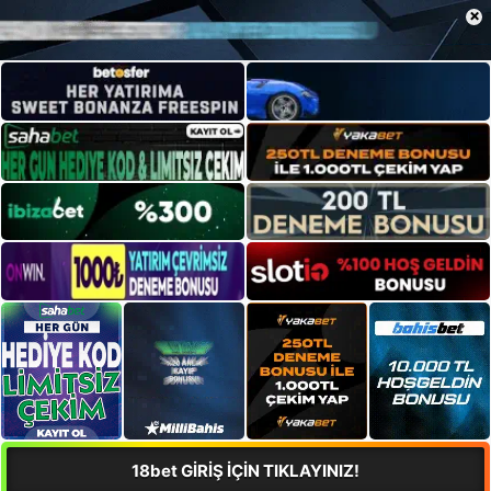
×
18bet GİRİŞ İÇİN TIKLAYINIZ!