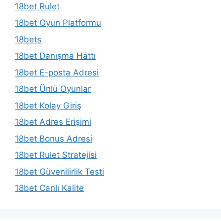
18bet Rulet
18bet Oyun Platformu
18bets
18bet Danışma Hattı
18bet E-posta Adresi
18bet Ünlü Oyunlar
18bet Kolay Giriş
18bet Adres Erişimi
18bet Bonus Adresi
18bet Rulet Stratejisi
18bet Güvenilirlik Testi
18bet Canlı Kalite