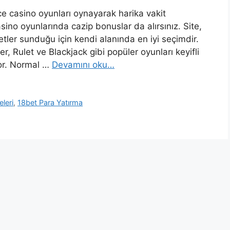
ce casino oyunları oynayarak harika vakit
ino oyunlarında cazip bonuslar da alırsınız. Site,
ler sunduğu için kendi alanında en iyi seçimdir.
, Rulet ve Blackjack gibi popüler oyunları keyifli
yor. Normal …
Devamını oku…
eleri
,
18bet Para Yatırma