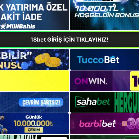
18bet GİRİŞ İÇİN TIKLAYINIZ!