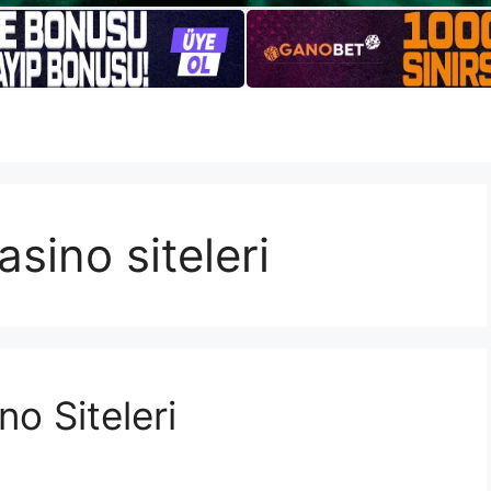
asino siteleri
no Siteleri