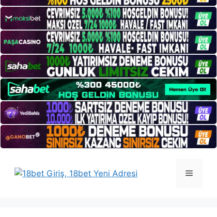
İçeriğe
atla
Menü