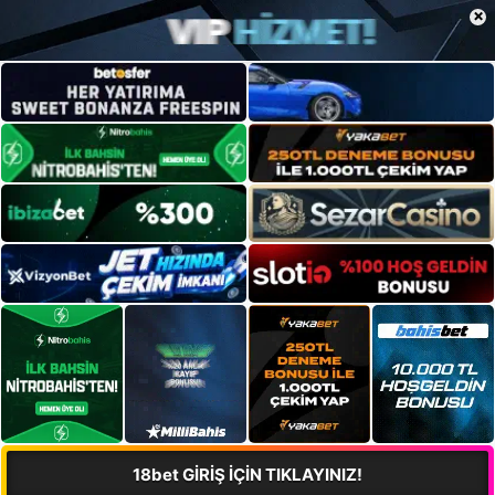
×
18bet GİRİŞ İÇİN TIKLAYINIZ!