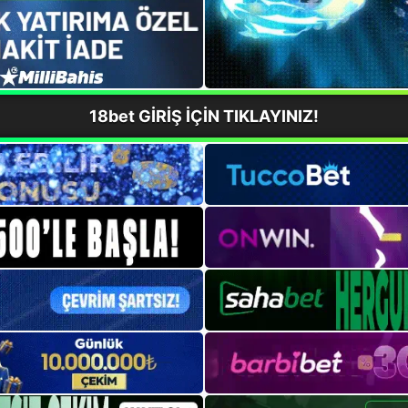
18bet GİRİŞ İÇİN TIKLAYINIZ!