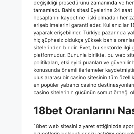
değişikliği prosedürünü zamanında ve her
tamamladı. Bahis sitesi üyelerine 24 saat er
hesaplarını kaybetme riski olmadan her za
erişebilmelerini garanti eder. Kullanıcılar 1
yaparak erişebilirler. Türkiye pazarında y
hiç şüphesiz oldukça yüksek bahis oranla
sitelerinden biridir. Evet, bu sektörde ilgi
platformudur. Bununla birlikte, bu web sites
politikaları, etkileyici puanları ve güvenil
konusunda önemli ilerlemeler kaydetmişti
uluslararası bir casino sitesinin tüm özell
en popüler yabancı casino destinasyonların
casino sitelerinin gücünün somut örneği ol
18bet Oranlarını Nas
18bet web sitesini ziyaret ettiğinizde spor
hizmetlerin beklentilerinizi aştığını görece