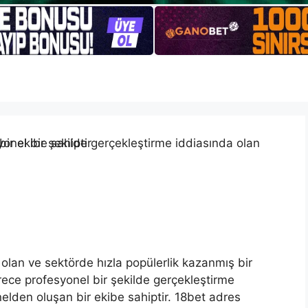
p olan ve sektörde hızla popülerlik kazanmış bir
rece profesyonel bir şekilde gerçekleştirme
nelden oluşan bir ekibe sahiptir. 18bet adres