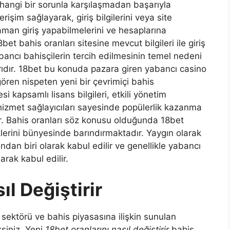
hangi bir sorunla karşılaşmadan başarıyla
işim sağlayarak, giriş bilgilerini veya site
man giriş yapabilmelerini ve hesaplarına
8bet bahis oranları sitesine mevcut bilgileri ile giriş
abancı bahisçilerin tercih edilmesinin temel nedeni
rıdır. 18bet bu konuda pazara giren yabancı casino
 gören nispeten yeni bir çevrimiçi bahis
i kapsamlı lisans bilgileri, etkili yönetim
ir hizmet sağlayıcıları sayesinde popülerlik kazanma
r. Bahis oranları söz konusu olduğunda 18bet
iklerini bünyesinde barındırmaktadır. Yaygın olarak
dan biri olarak kabul edilir ve genellikle yabancı
arak kabul edilir.
ıl Değiştirir
 sektörü ve bahis piyasasına ilişkin sunulan
ksiniz. Yeni
18bet oranlarını nasıl değiştirir
bahis