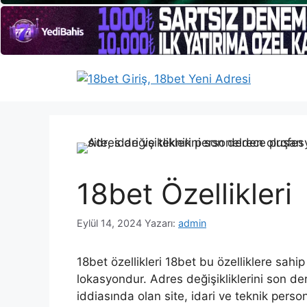
İçeriğe
atla
18bet Özellikleri
Eylül 14, 2024
Yazarı:
admin
18bet özellikleri 18bet bu özelliklere sahi
lokasyondur. Adres değişikliklerini son de
iddiasında olan site, idari ve teknik perso