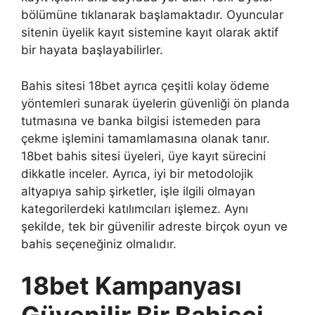
bölümüne tıklanarak başlamaktadır. Oyuncular
sitenin üyelik kayıt sistemine kayıt olarak aktif
bir hayata başlayabilirler.
Bahis sitesi 18bet ayrıca çeşitli kolay ödeme
yöntemleri sunarak üyelerin güvenliği ön planda
tutmasına ve banka bilgisi istemeden para
çekme işlemini tamamlamasına olanak tanır.
18bet bahis sitesi üyeleri, üye kayıt sürecini
dikkatle inceler. Ayrıca, iyi bir metodolojik
altyapıya sahip şirketler, işle ilgili olmayan
kategorilerdeki katılımcıları işlemez. Aynı
şekilde, tek bir güvenilir adreste birçok oyun ve
bahis seçeneğiniz olmalıdır.
18bet Kampanyası