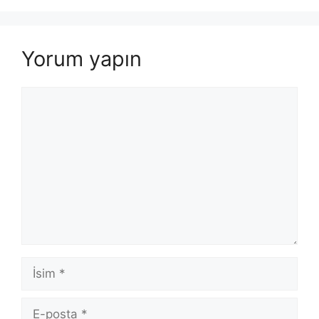
Yorum yapın
Yorum
İsim
E-