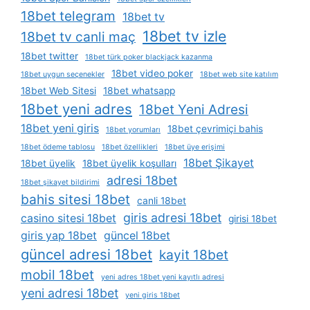
18bet telegram
18bet tv
18bet tv izle
18bet tv canli maç
18bet twitter
18bet türk poker blackjack kazanma
18bet video poker
18bet uygun seçenekler
18bet web site katılım
18bet Web Sitesi
18bet whatsapp
18bet yeni adres
18bet Yeni Adresi
18bet yeni giris
18bet çevrimiçi bahis
18bet yorumları
18bet ödeme tablosu
18bet özellikleri
18bet üye erişimi
18bet Şikayet
18bet üyelik
18bet üyelik koşulları
adresi 18bet
18bet şikayet bildirimi
bahis sitesi 18bet
canli 18bet
giris adresi 18bet
casino sitesi 18bet
girisi 18bet
giris yap 18bet
güncel 18bet
güncel adresi 18bet
kayit 18bet
mobil 18bet
yeni adres 18bet yeni kayıtlı adresi
yeni adresi 18bet
yeni giris 18bet