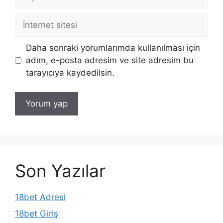
posta
İnternet
sitesi
Daha sonraki yorumlarımda kullanılması için
adım, e-posta adresim ve site adresim bu
tarayıcıya kaydedilsin.
Son Yazılar
18bet Adresi
18bet Giriş