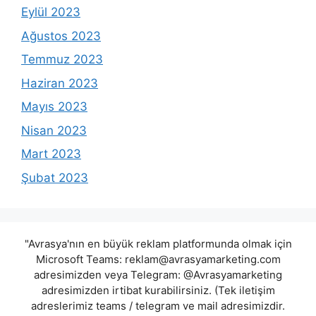
Eylül 2023
Ağustos 2023
Temmuz 2023
Haziran 2023
Mayıs 2023
Nisan 2023
Mart 2023
Şubat 2023
"Avrasya'nın en büyük reklam platformunda olmak için
Microsoft Teams:
reklam@avrasyamarketing.com
adresimizden veya Telegram: @Avrasyamarketing
adresimizden irtibat kurabilirsiniz. (Tek iletişim
adreslerimiz teams / telegram ve mail adresimizdir.