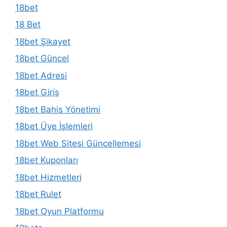
18bet
18 Bet
18bet Şikayet
18bet Güncel
18bet Adresi
18bet Giriş
18bet Bahis Yönetimi
18bet Üye İşlemleri
18bet Web Sitesi Güncellemesi
18bet Kuponları
18bet Hizmetleri
18bet Rulet
18bet Oyun Platformu