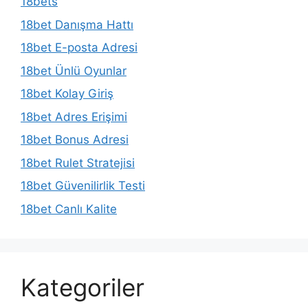
18bets
18bet Danışma Hattı
18bet E-posta Adresi
18bet Ünlü Oyunlar
18bet Kolay Giriş
18bet Adres Erişimi
18bet Bonus Adresi
18bet Rulet Stratejisi
18bet Güvenilirlik Testi
18bet Canlı Kalite
Kategoriler