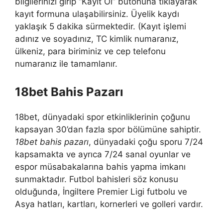
bilgilerinizi girip “Kayıt Ol” butonuna tıklayarak
kayıt formuna ulaşabilirsiniz. Üyelik kaydı
yaklaşık 5 dakika sürmektedir. (Kayıt işlemi
adınız ve soyadınız, TC kimlik numaranız,
ülkeniz, para biriminiz ve cep telefonu
numaranız ile tamamlanır.
18bet Bahis Pazarı
18bet, dünyadaki spor etkinliklerinin çoğunu
kapsayan 30’dan fazla spor bölümüne sahiptir.
18bet bahis pazarı
, dünyadaki çoğu sporu 7/24
kapsamakta ve ayrıca 7/24 sanal oyunlar ve
espor müsabakalarına bahis yapma imkanı
sunmaktadır. Futbol bahisleri söz konusu
olduğunda, İngiltere Premier Ligi futbolu ve
Asya hatları, kartları, kornerleri ve golleri vardır.