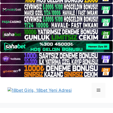
İçeriğe
atla
Menü