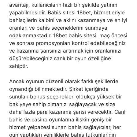
avantajı, kullanıcıların hızlı bir şekilde yatırım
yapabilmesidir. Bahis sitesi 18bet, hizmetleriyle
bahisçilerin kalbini ve aklını kazanmaya ve en iyi
oranları ve bahis seçeneklerini sunmaya
odaklanmaktadır. 18bet bahis sitesi, maç öncesi
ve sonrası promosyonları kontrol edebileceğiniz
ve kazanma şansınızı artırmak için oranlarınızı
düşürebileceğiniz canlı bir oyun özelliğine
sahiptir.
Ancak oyunun düzenli olarak farklı şekillerde
oynandığı bilinmektedir. Şirket içeriğinde
sunulan bonus seçenekleri oldukça yüksek bir
bakiyeye sahip olmanızı sağlayacak ve size
daha fazla para kazanma şansı verecektir. Canlı
bahis ve casino oyunlarına ilişkin geniş bir
hizmet yelpazesi sunan bahis sağlayıcılar, her
gün yaptıkları yeniliklerle bahis tutkunlarının