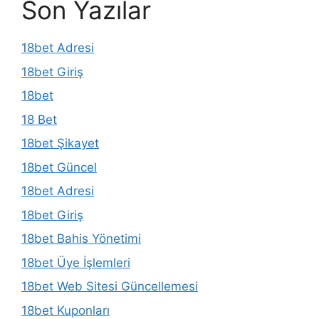
Son Yazılar
18bet Adresi
18bet Giriş
18bet
18 Bet
18bet Şikayet
18bet Güncel
18bet Adresi
18bet Giriş
18bet Bahis Yönetimi
18bet Üye İşlemleri
18bet Web Sitesi Güncellemesi
18bet Kuponları