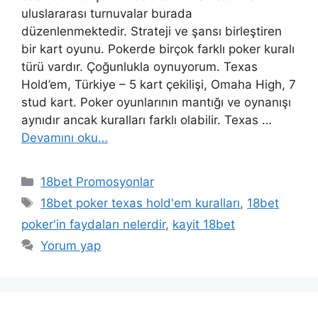
uluslararası turnuvalar burada
düzenlenmektedir. Strateji ve şansı birleştiren
bir kart oyunu. Pokerde birçok farklı poker kuralı
türü vardır. Çoğunlukla oynuyorum. Texas
Hold’em, Türkiye – 5 kart çekilişi, Omaha High, 7
stud kart. Poker oyunlarının mantığı ve oynanışı
aynıdır ancak kuralları farklı olabilir. Texas …
Devamını oku…
Kategoriler
18bet Promosyonlar
Etiketler
18bet poker texas hold'em kuralları
,
18bet
poker'in faydaları nelerdir
,
kayit 18bet
Yorum yap