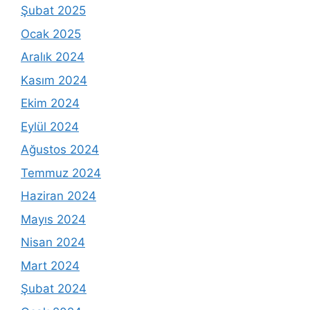
Şubat 2025
Ocak 2025
Aralık 2024
Kasım 2024
Ekim 2024
Eylül 2024
Ağustos 2024
Temmuz 2024
Haziran 2024
Mayıs 2024
Nisan 2024
Mart 2024
Şubat 2024