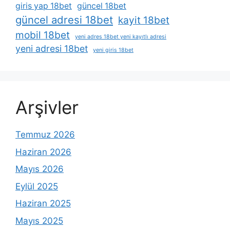
giris yap 18bet
güncel 18bet
güncel adresi 18bet
kayit 18bet
mobil 18bet
yeni adres 18bet yeni kayıtlı adresi
yeni adresi 18bet
yeni giris 18bet
Arşivler
Temmuz 2026
Haziran 2026
Mayıs 2026
Eylül 2025
Haziran 2025
Mayıs 2025