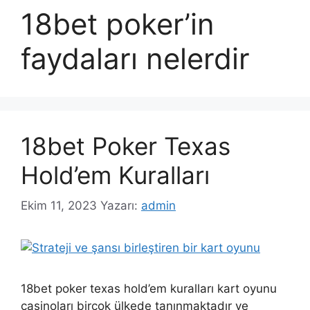
18bet poker’in
faydaları nelerdir
18bet Poker Texas
Hold’em Kuralları
Ekim 11, 2023
Yazarı:
admin
18bet poker texas hold’em kuralları kart oyunu
casinoları birçok ülkede tanınmaktadır ve