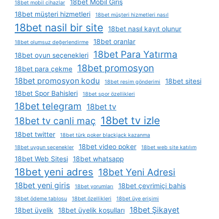
18bet Mobil Giriş
18bet mobil cihazlar
18bet müşteri hizmetleri
18bet müşteri hizmetleri nasıl
18bet nasil bir site
18bet nasıl kayıt olunur
18bet oranlar
18bet olumsuz değerlendirme
18bet Para Yatırma
18bet oyun seçenekleri
18bet promosyon
18bet para çekme
18bet promosyon kodu
18bet sitesi
18bet resim gönderimi
18bet Spor Bahisleri
18bet spor özellikleri
18bet telegram
18bet tv
18bet tv izle
18bet tv canli maç
18bet twitter
18bet türk poker blackjack kazanma
18bet video poker
18bet uygun seçenekler
18bet web site katılım
18bet Web Sitesi
18bet whatsapp
18bet yeni adres
18bet Yeni Adresi
18bet yeni giris
18bet çevrimiçi bahis
18bet yorumları
18bet ödeme tablosu
18bet özellikleri
18bet üye erişimi
18bet Şikayet
18bet üyelik
18bet üyelik koşulları