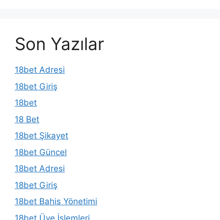
Son Yazılar
18bet Adresi
18bet Giriş
18bet
18 Bet
18bet Şikayet
18bet Güncel
18bet Adresi
18bet Giriş
18bet Bahis Yönetimi
18bet Üye İşlemleri