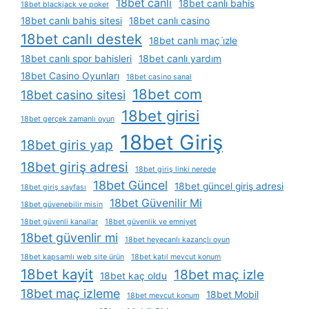
18bet canli
18bet canlı bahis
18bet blackjack ve poker
18bet canlı bahis sitesi
18bet canlı casino
18bet canlı destek
18bet canlı maç i̇zle
18bet canlı spor bahisleri
18bet canlı yardım
18bet Casino Oyunları
18bet casino sanal
18bet com
18bet casino sitesi
18bet girisi
18bet gerçek zamanlı oyun
18bet Giriş
18bet giris yap
18bet giriş adresi
18bet giriş linki nerede
18bet Güncel
18bet güncel giriş adresi
18bet giriş sayfası
18bet Güvenilir Mi
18bet güvenebilir misin
18bet güvenli kanallar
18bet güvenlik ve emniyet
18bet güvenlir mi
18bet heyecanlı kazançlı oyun
18bet kapsamlı web site ürün
18bet katıl mevcut konum
18bet kayit
18bet maç izle
18bet kaç oldu
18bet maç izleme
18bet Mobil
18bet mevcut konum