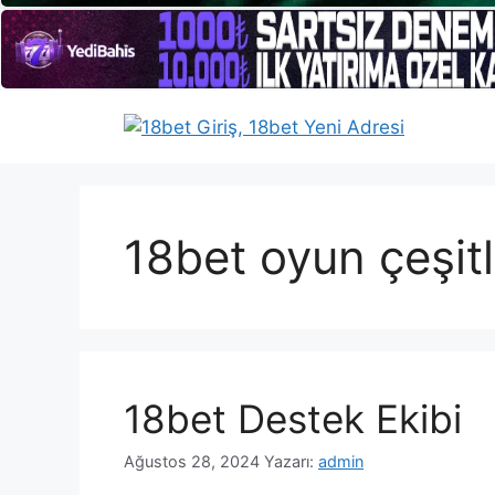
İçeriğe
atla
18bet oyun çeşitl
18bet Destek Ekibi
Ağustos 28, 2024
Yazarı:
admin