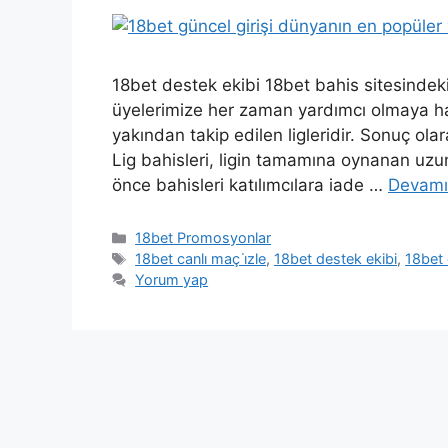
18bet destek ekibi 18bet bahis sitesindeki 
üyelerimize her zaman yardımcı olmaya haz
yakından takip edilen ligleridir. Sonuç olar
Lig bahisleri, ligin tamamına oynanan uzun
önce bahisleri katılımcılara iade …
Devamı
Kategoriler
18bet Promosyonlar
Etiketler
18bet canlı maç i̇zle
,
18bet destek ekibi
,
18bet 
Yorum yap