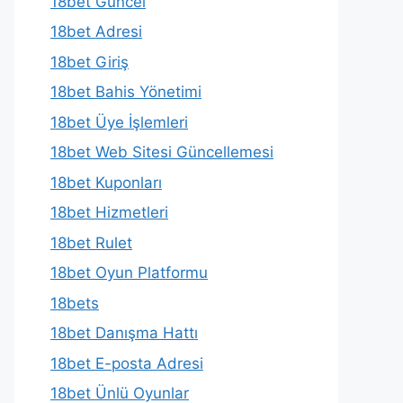
18bet Güncel
18bet Adresi
18bet Giriş
18bet Bahis Yönetimi
18bet Üye İşlemleri
18bet Web Sitesi Güncellemesi
18bet Kuponları
18bet Hizmetleri
18bet Rulet
18bet Oyun Platformu
18bets
18bet Danışma Hattı
18bet E-posta Adresi
18bet Ünlü Oyunlar