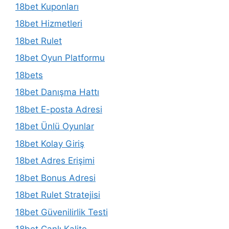
18bet Kuponları
18bet Hizmetleri
18bet Rulet
18bet Oyun Platformu
18bets
18bet Danışma Hattı
18bet E-posta Adresi
18bet Ünlü Oyunlar
18bet Kolay Giriş
18bet Adres Erişimi
18bet Bonus Adresi
18bet Rulet Stratejisi
18bet Güvenilirlik Testi