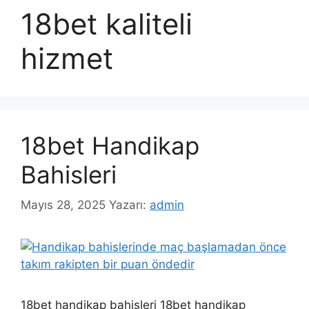
18bet kaliteli
hizmet
18bet Handikap
Bahisleri
Mayıs 28, 2025
Yazarı:
admin
18bet handikap bahisleri 18bet handikap