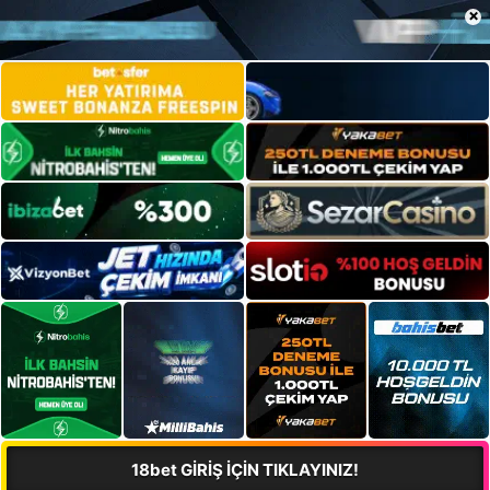
×
18bet GİRİŞ İÇİN TIKLAYINIZ!