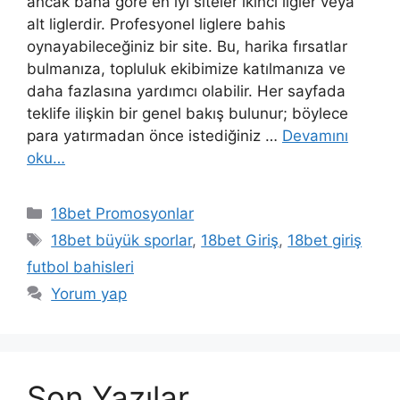
ancak bana göre en iyi siteler ikinci ligler veya
alt liglerdir. Profesyonel liglere bahis
oynayabileceğiniz bir site. Bu, harika fırsatlar
bulmanıza, topluluk ekibimize katılmanıza ve
daha fazlasına yardımcı olabilir. Her sayfada
teklife ilişkin bir genel bakış bulunur; böylece
para yatırmadan önce istediğiniz …
Devamını
oku…
Kategoriler
18bet Promosyonlar
Etiketler
18bet büyük sporlar
,
18bet Giriş
,
18bet giriş
futbol bahisleri
Yorum yap
Son Yazılar