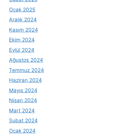
Ocak 2025
Aralık 2024
Kasım 2024
Ekim 2024
Eylül 2024
Ağustos 2024
Temmuz 2024
Haziran 2024
Mayıs 2024
Nisan 2024
Mart 2024
Şubat 2024
Ocak 2024