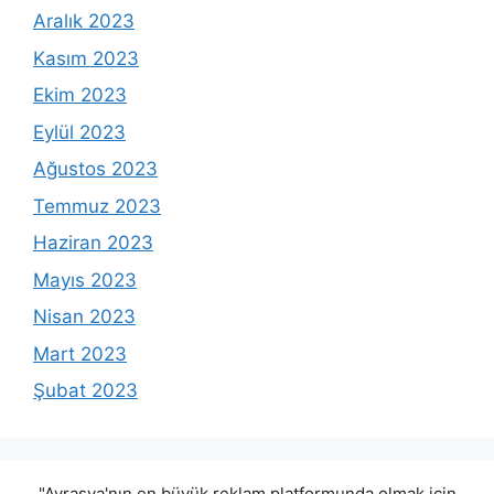
Aralık 2023
Kasım 2023
Ekim 2023
Eylül 2023
Ağustos 2023
Temmuz 2023
Haziran 2023
Mayıs 2023
Nisan 2023
Mart 2023
Şubat 2023
"Avrasya'nın en büyük reklam platformunda olmak için