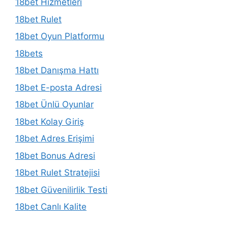
18bet Hizmetleri
18bet Rulet
18bet Oyun Platformu
18bets
18bet Danışma Hattı
18bet E-posta Adresi
18bet Ünlü Oyunlar
18bet Kolay Giriş
18bet Adres Erişimi
18bet Bonus Adresi
18bet Rulet Stratejisi
18bet Güvenilirlik Testi
18bet Canlı Kalite