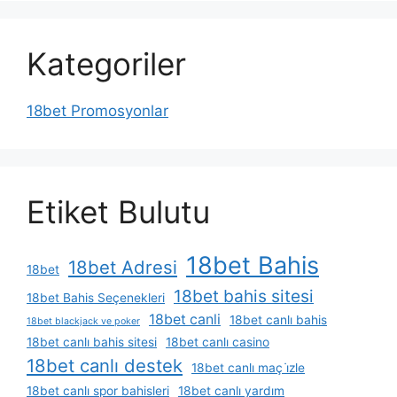
Kategoriler
18bet Promosyonlar
Etiket Bulutu
18bet Bahis
18bet Adresi
18bet
18bet bahis sitesi
18bet Bahis Seçenekleri
18bet canli
18bet canlı bahis
18bet blackjack ve poker
18bet canlı bahis sitesi
18bet canlı casino
18bet canlı destek
18bet canlı maç i̇zle
18bet canlı spor bahisleri
18bet canlı yardım